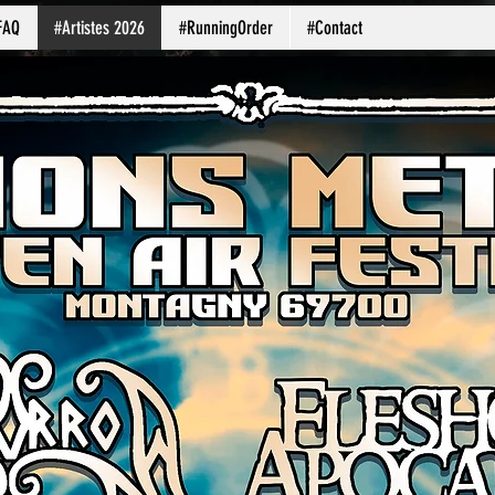
FAQ
#Artistes 2026
#RunningOrder
#Contact